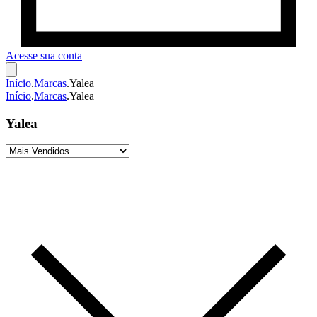
Acesse sua conta
Início
.
Marcas
.
Yalea
Início
.
Marcas
.
Yalea
Yalea