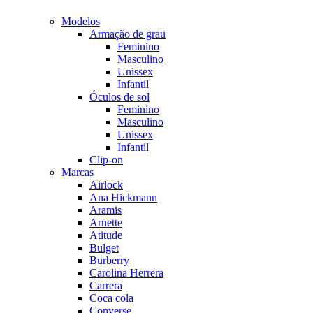
Modelos
Armação de grau
Feminino
Masculino
Unissex
Infantil
Óculos de sol
Feminino
Masculino
Unissex
Infantil
Clip-on
Marcas
Airlock
Ana Hickmann
Aramis
Arnette
Atitude
Bulget
Burberry
Carolina Herrera
Carrera
Coca cola
Converse