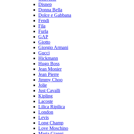
Disnep
Donna Bella
Dolce e Gabbana
Fendi
Fila
Furla
GAP
Giotto
Giorgio Armani
Gucci
Hickmann
Hugo Boss
Jean Monier
Jean Pierre
Jimmy Choo
Jolie
Just Cavalli
Kipling
Lacoste
Lilica Ripilica
London
Levis
Long Champ
Love Moschino
Maria Gianni